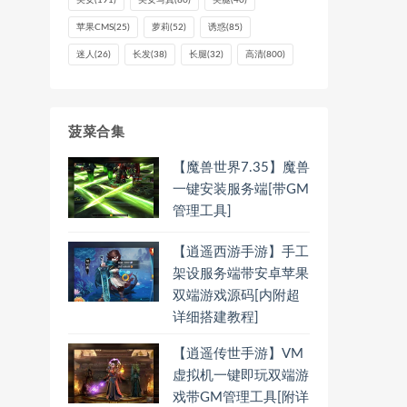
美女
(191)
美女写真
(80)
美腿
(40)
苹果CMS
(25)
萝莉
(52)
诱惑
(85)
迷人
(26)
长发
(38)
长腿
(32)
高清
(800)
菠菜合集
【魔兽世界7.35】魔兽
一键安装服务端[带GM
管理工具]
【逍遥西游手游】手工
架设服务端带安卓苹果
双端游戏源码[内附超
详细搭建教程]
【逍遥传世手游】VM
虚拟机一键即玩双端游
戏带GM管理工具[附详