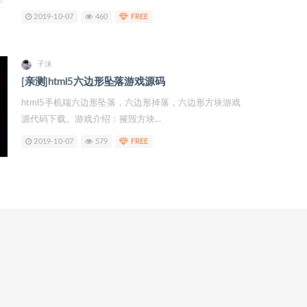
2019-10-07
460
FREE
子沫
[亲测]html5六边形坠落游戏源码
html5手机端六边形坠落，六边形掉落，六边形方块游戏
源代码下载。游戏介绍：摧毁方块...
2019-10-07
579
FREE