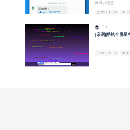
就可以使您...
2019-10-20
55
子沫
[亲测]酷炫全屏
2019-10-26
41