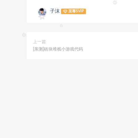
子沫
至尊SVIP
上一篇
[亲测]砖块堆栈小游戏代码