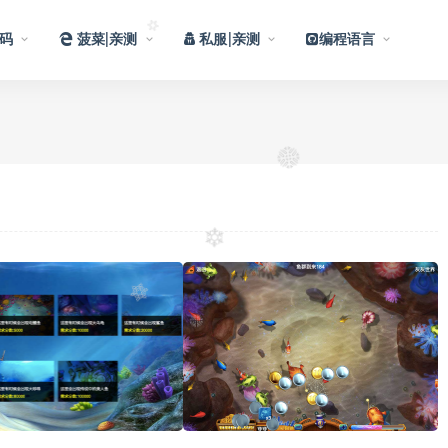
码
菠菜|亲测
私服|亲测
编程语言