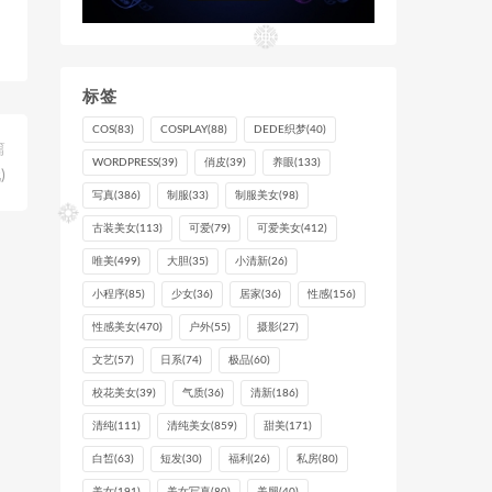
标签
COS
(83)
COSPLAY
(88)
DEDE织梦
(40)
篇
WORDPRESS
(39)
俏皮
(39)
养眼
(133)
)
写真
(386)
制服
(33)
制服美女
(98)
古装美女
(113)
可爱
(79)
可爱美女
(412)
唯美
(499)
大胆
(35)
小清新
(26)
小程序
(85)
少女
(36)
居家
(36)
性感
(156)
性感美女
(470)
户外
(55)
摄影
(27)
文艺
(57)
日系
(74)
极品
(60)
校花美女
(39)
气质
(36)
清新
(186)
清纯
(111)
清纯美女
(859)
甜美
(171)
白皙
(63)
短发
(30)
福利
(26)
私房
(80)