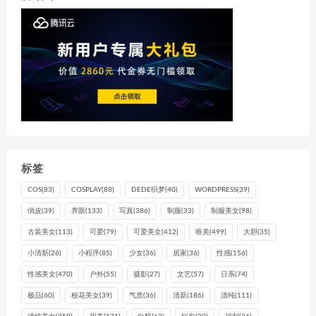
标签
COS
(83)
COSPLAY
(88)
DEDE织梦
(40)
WORDPRESS
(39)
俏皮
(39)
养眼
(133)
写真
(386)
制服
(33)
制服美女
(98)
古装美女
(113)
可爱
(79)
可爱美女
(412)
唯美
(499)
大胆
(35)
小清新
(26)
小程序
(85)
少女
(36)
居家
(36)
性感
(156)
性感美女
(470)
户外
(55)
摄影
(27)
文艺
(57)
日系
(74)
极品
(60)
校花美女
(39)
气质
(36)
清新
(186)
清纯
(111)