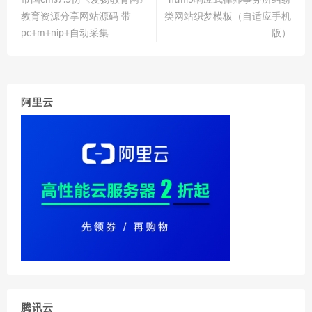
帝国cms7.5仿《爱扬教育网》
html5响应式律师事务所纠纷
教育资源分享网站源码 带
类网站织梦模板（自适应手机
pc+m+nip+自动采集
版）
阿里云
腾讯云