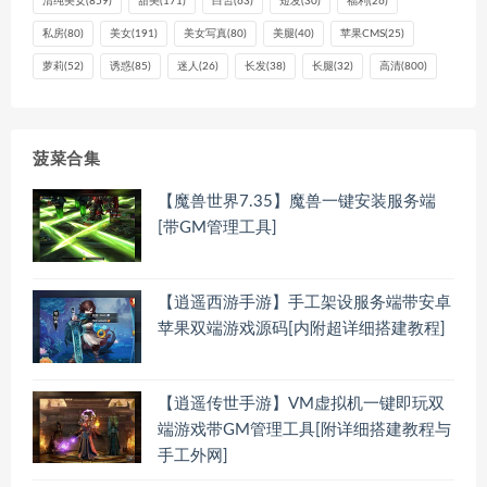
清纯美女
(859)
甜美
(171)
白皙
(63)
短发
(30)
福利
(26)
私房
(80)
美女
(191)
美女写真
(80)
美腿
(40)
苹果CMS
(25)
萝莉
(52)
诱惑
(85)
迷人
(26)
长发
(38)
长腿
(32)
高清
(800)
菠菜合集
【魔兽世界7.35】魔兽一键安装服务端
[带GM管理工具]
【逍遥西游手游】手工架设服务端带安卓
苹果双端游戏源码[内附超详细搭建教程]
【逍遥传世手游】VM虚拟机一键即玩双
端游戏带GM管理工具[附详细搭建教程与
手工外网]