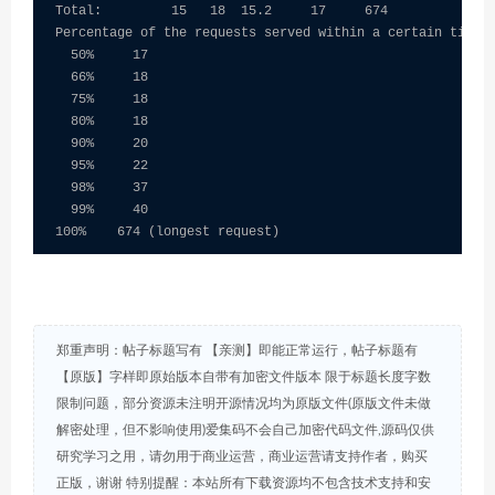
Total:         15   18  15.2     17     674

Percentage of the requests served within a certain time (
  50%     17

  66%     18

  75%     18

  80%     18

  90%     20

  95%     22

  98%     37

  99%     40

100%    674 (longest request)
郑重声明：帖子标题写有 【亲测】即能正常运行，帖子标题有
【原版】字样即原始版本自带有加密文件版本 限于标题长度字数
限制问题，部分资源未注明开源情况均为原版文件(原版文件未做
解密处理，但不影响使用)爱集码不会自己加密代码文件,源码仅供
研究学习之用，请勿用于商业运营，商业运营请支持作者，购买
正版，谢谢 特别提醒：本站所有下载资源均不包含技术支持和安