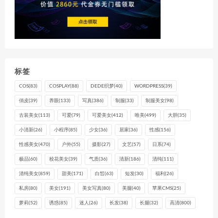
标签
COS
(83)
COSPLAY
(88)
DEDE织梦
(40)
WORDPRESS
(39)
俏皮
(39)
养眼
(133)
写真
(386)
制服
(33)
制服美女
(98)
古装美女
(113)
可爱
(79)
可爱美女
(412)
唯美
(499)
大胆
(35)
小清新
(26)
小程序
(85)
少女
(36)
居家
(36)
性感
(156)
性感美女
(470)
户外
(55)
摄影
(27)
文艺
(57)
日系
(74)
极品
(60)
校花美女
(39)
气质
(36)
清新
(186)
清纯
(111)
清纯美女
(859)
甜美
(171)
白皙
(63)
短发
(30)
福利
(26)
私房
(80)
美女
(191)
美女写真
(80)
美腿
(40)
苹果CMS
(25)
萝莉
(52)
诱惑
(85)
迷人
(26)
长发
(38)
长腿
(32)
高清
(800)