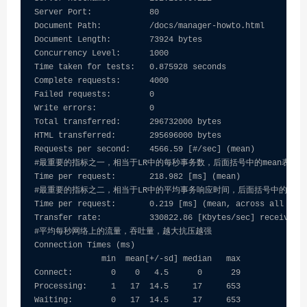
Server Port:            80

Document Path:          /docs/manager-howto.html

Document Length:        73924 bytes

Concurrency Level:      1000

Time taken for tests:   0.875928 seconds

Complete requests:      4000

Failed requests:        0

Write errors:           0

Total transferred:      296732000 bytes

HTML transferred:       295696000 bytes

Requests per second:    4566.59 [#/sec] (mean)

#最重要的指标之一，相当于LR中的每秒事务数，后面括号中的mean表示
Time per request:       218.982 [ms] (mean)

#最重要的指标之二，相当于LR中的平均事务响应时间，后面括号中的mean
Time per request:       0.219 [ms] (mean, across all conc
Transfer rate:          330822.86 [Kbytes/sec] received

#平均每秒网络上的流量，吞吐量，越大抗压越强

Connection Times (ms)

              min  mean[+/-sd] median   max

Connect:        0    0   4.5      0      29

Processing:     1   17  14.5     17     653

Waiting:        0   17  14.5     17     653
