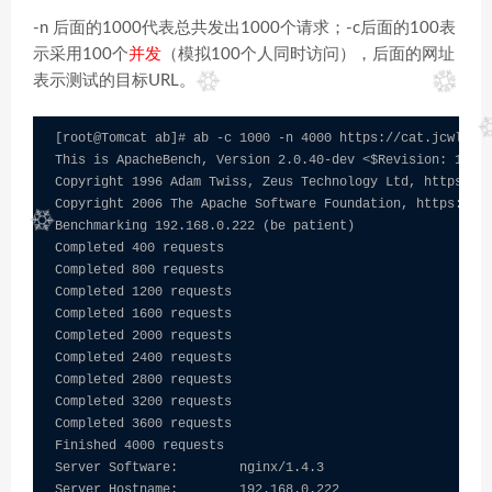
-n 后面的1000代表总共发出1000个请求；-c后面的100表
示采用100个
并发
（模拟100个人同时访问），后面的网址
表示测试的目标URL。
[root@Tomcat ab]# ab -c 1000 -n 4000 https://cat.jcwle.co
This is ApacheBench, Version 2.0.40-dev <$Revision: 1.146
Copyright 1996 Adam Twiss, Zeus Technology Ltd, https://c
Copyright 2006 The Apache Software Foundation, https://ca
Benchmarking 192.168.0.222 (be patient)

Completed 400 requests

Completed 800 requests

Completed 1200 requests

Completed 1600 requests

Completed 2000 requests

Completed 2400 requests

Completed 2800 requests

Completed 3200 requests

Completed 3600 requests

Finished 4000 requests

Server Software:        nginx/1.4.3

Server Hostname:        192.168.0.222
