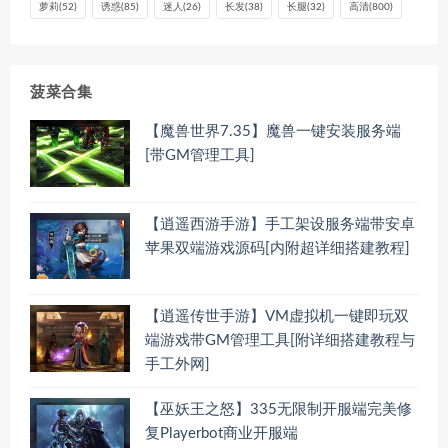
萝莉
(52)
诱惑
(85)
迷人
(26)
长发
(38)
长腿
(32)
高清
(800)
kpartx -d 
$loopdevice_dst
losetup -d 
$loopdevice_dst
rm
 -rf  
$dst_boot_path
rm
 -rf  
$dst_root_path
chmod
 766 
$FILE
菠菜合集
mv
$FILE
$BACKUP_DIR
rm
 -rf 
$BACK_UP_DIR
【魔兽世界7.35】魔兽一键安装服务端
[带GM管理工具]
echo
 -e 
"
$Color_Green
备份完成。
$Color_End
"
exit
【逍遥西游手游】手工架设服务端带安卓
苹果双端游戏源码[内附超详细搭建教程]
【逍遥传世手游】VM虚拟机一键即玩双
端游戏带GM管理工具[附详细搭建教程与
手工外网]
【巫妖王之怒】335无限制开服端完美修
复Playerbot商业开服端