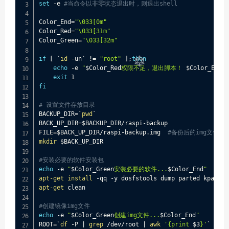
set
 -e 
#当命令以非零状态退出时，则退出shell
Color_End
=
"\033[0m"
Color_Red
=
"\033[31m"
Color_Green
=
"\033[32m"
if
[
`
id
 -un
`
!=
"root"
]
;
then
echo
 -e 
"
$Color_Red
权限不足，退出脚本！ 
$Color_End
"
exit
fi
# 设置文件存放目录
BACKUP_DIR
=
`
pwd
`
BACK_UP_DIR
=
$BACKUP_DIR
/raspi-backup

FILE
=
$BACK_UP_DIR
/raspi-backup.img  
#备份后的img文件名
mkdir
$BACK_UP_DIR
#安装必要的软件安装包 
echo
 -e 
"
$Color_Green
安装必要的软件...
$Color_End
"
apt-get
install
 -qq -y dosfstools dump parted kpartx 
apt-get
 clean

#创建镜像img文件
echo
 -e 
"
$Color_Green
创建img文件...
$Color_End
"
ROOT
=
`
df
 -P 
|
grep
 /dev/root 
|
awk
'{print 
$3
}'
`
#