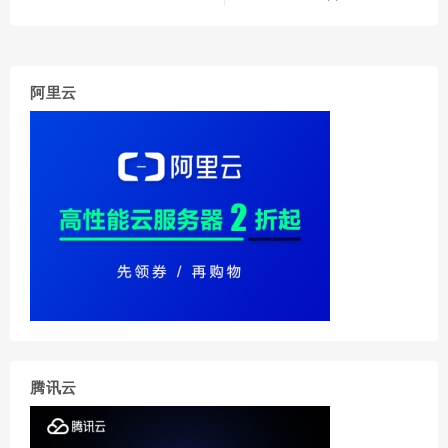
#通过rsync复制根目录文件到IMG镜像中，排除了一些不需要同步的
rsync
 -ax --info
=
progress2 --no-inc-recursive \

    --exclude
=
"
$FILE
"
 \

    --exclude
=
$BACK_UP_DIR
  \

    --exclude
=
$BACKUP_DIR
/
$0
  \

阿里云
    --exclude
=
/sys/* \

    --exclude
=
/proc/*  \

    --exclude
=
/tmp/* /  
$dst_root_path
echo
"备份root完成"
# 设置自动扩展空间
echo
 -e 
"
$Color_Green
设置自动扩展空间 ...
$Color_End
"
sed
 -i 
's/exit 0/sudo bash \/expand-rootfs.sh \&/'
$d
echo
"exit 0"
>>
$dst_root_path
cat
>
$dst_root_path
/expand-rootfs.sh 
<<
EOF

#!/bin/bash

sed -i '/sudo bash \/expand-rootfs.sh &/d' /etc/rc.loc
rm "\
`
pwd\
`
/\
$0
"

echo -e "\033[33m两秒后扩展分区空间！\033[0m"

sleep 2

腾讯云
raspi-config --expand-rootfs

echo -e "\033[33my一秒后重启系统！\033[0m"

sleep 1

reboot
