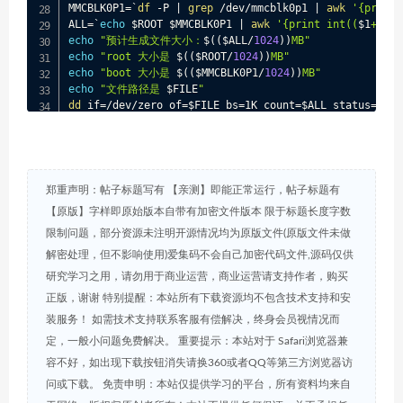
MMCBLK0P1
=
`
df
 -P 
|
grep
 /dev/mmcblk0p1 
|
awk
'{print 
ALL
=
`
echo
 $ROOT $MMCBLK0P1 
|
awk
'{print int((
$1
+
$2
)*
echo
"预计生成文件大小：
$((
$ALL
/
1024
))
MB"
echo
"root 大小是 
$((
$ROOT
/
1024
))
MB"
echo
"boot 大小是 
$((
$MMCBLK0P1
/
1024
))
MB"
echo
"文件路径是 
$FILE
"
dd
 if
=
/dev/zero of
=
$FILE
 bs
=
1K count
=
$ALL
 status
=
prog
#格式化分区
echo
 -e 
"
$Color_Green
格式化root和boot...
$Color_End
"
P1_START
=
`
fdisk
 -l /dev/mmcblk0 
|
grep
 /dev/mmcblk0p1
P1_END
=
`
fdisk
 -l /dev/mmcblk0 
|
grep
 /dev/mmcblk0p1 
|
郑重声明：帖子标题写有 【亲测】即能正常运行，帖子标题有
P2_START
=
`
fdisk
 -l /dev/mmcblk0 
|
grep
 /dev/mmcblk0p2
【原版】字样即原始版本自带有加密文件版本 限于标题长度字数
echo
"boot_start is :
$P1_START
 .boot_end is : 
$P1_END
限制问题，部分资源未注明开源情况均为原版文件(原版文件未做
parted 
$FILE
 --script -- mklabel msdos

parted 
$FILE
 --script -- mkpart primary fat32 
${P1_ST
解密处理，但不影响使用)爱集码不会自己加密代码文件,源码仅供
parted 
$FILE
 --script -- mkpart primary ext4 
${P2_STA
研究学习之用，请勿用于商业运营，商业运营请支持作者，购买
parted 
$FILE
 --script -- quit

正版，谢谢 特别提醒：本站所有下载资源均不包含技术支持和安
# mount
装服务！ 如需技术支持联系客服有偿解决，终身会员视情况而
echo
 -e 
"
$Color_Green
挂载分区...
$Color_End
"
定，一般小问题免费解决。 重要提示：本站对于 Safari浏览器兼
loopdevice_dst
=
`
losetup -f --show $FILE
`
容不好，如出现下载按钮消失请换360或者QQ等第三方浏览器访
echo
"loop分区在 
$loopdevice_dst
"
PART_BOOT
=
"/dev/dm-0"
问或下载。 免责申明：本站仅提供学习的平台，所有资料均来自
PART_ROOT
=
"/dev/dm-1"