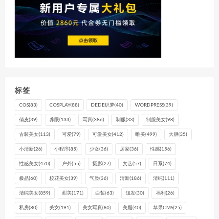
EOF
#返回目录 $BACKUP_DIR
cd
$BACKUP_DIR
sync
#替换PARTUUID 这步非常重要，liunx启动时会对PARTUUID
echo
 -e 
"
$Color_Green
替换PARTUUID ...
$Color_End
"
opartuuidb
=
`
blkid -o 
export
 /dev/mmcblk0p1 
|
grep
 PAR
标签
opartuuidr
=
`
blkid -o 
export
 /dev/mmcblk0p2
|
grep
 PART
npartuuidb
=
`
blkid -o 
export
 $
{
device_dst
}
p1 
|
grep
 PA
COS
(83)
COSPLAY
(88)
DEDE织梦
(40)
WORDPRESS
(39)
npartuuidr
=
`
blkid -o 
export
 $
{
device_dst
}
p2 
|
grep
 PA
俏皮
(39)
养眼
(133)
写真
(386)
制服
(33)
制服美女
(98)
echo
"BOOT uuid 
$opartuuidb
 替换为 
$npartuuidb
"
echo
"ROOT uuid 
$opartuuidr
 替换为 
$npartuuidr
"
古装美女
(113)
可爱
(79)
可爱美女
(412)
唯美
(499)
大胆
(35)
sed
 -i 
"s/
$opartuuidr
/
$npartuuidr
/g"
$dst_boot_path
sed
 -i 
"s/
$opartuuidb
/
$npartuuidb
/g"
$dst_root_path
小清新
(26)
小程序
(85)
少女
(36)
居家
(36)
性感
(156)
sed
 -i 
"s/
$opartuuidr
/
$npartuuidr
/g"
$dst_root_path
/e
性感美女
(470)
户外
(55)
摄影
(27)
文艺
(57)
日系
(74)
#清理释放装载的文件夹
极品
(60)
校花美女
(39)
气质
(36)
清新
(186)
清纯
(111)
echo
 -e 
"
$Color_Green
清理释放装载的文件夹...
$Color_End
"
umount
$dst_boot_path
清纯美女
(859)
甜美
(171)
白皙
(63)
短发
(30)
福利
(26)
umount
$dst_root_path
私房
(80)
美女
(191)
美女写真
(80)
美腿
(40)
苹果CMS
(25)
kpartx -d 
${device_dst}
p1

kpartx -d 
${device_dst}
p2
