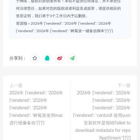
于网络，版权归原创者所有！本站不提供任何保证，并不承担任
sleep
 1

何法律责任，如果对您的版权或者利益造成损害，请提供相应的
device_dst
=
`
kpartx -va $loopdevice_dst 
|
sed
 -E 
's/.*
sleep
 1

资质证明，我们将于3个工作日内予以删除。
device_dst
=
"/dev/mapper/
${device_dst}
"
资源猫
»
2026年 {‘rendered’: ‘2026年 {‘rendered’: ‘2026年
sleep
 1

{‘rendered’: ‘2026年 {‘rendered’: ‘树莓派一键备份脚本’}’}’}’}
mkfs.vfat 
${device_dst}
sleep
 1

mkfs.ext4 
${device_dst}
sleep
 1

分享到：
# 复制文件到img
echo
 -e 
"
$Color_Green
复制文件到img...
$Color_End
"
echo
"备份分区 /dev/boot"
dst_boot_path
=
$BACK_UP_DIR
mkdir
$dst_boot_path
上一篇
下一篇
mount
 -t vfat 
${device_dst}
p1 
$dst_boot_path
2026年 {‘rendered’: ‘2026年
2026年 {‘rendered’: ‘2026年
cp
 -rfp /boot/* 
$dst_boot_path
echo
"备份boot完成"
{‘rendered’: ‘2026年
{‘rendered’: ‘2026年
echo
"备份分区 /dev/root"
{‘rendered’: ‘2026年
{‘rendered’: ‘2026年
dst_root_path
=
$BACK_UP_DIR
{‘rendered’: ‘树莓派使用mac
{‘rendered’: ‘centos8 使用yum
mkdir
$dst_root_path
sleep
进行镜像备份’}’}’}’}
安装软件是报错Failed to
mount
 -t ext4 
${device_dst}
p2 
$dst_root_path
download metadata for repo
cd
$dst_root_path
‘AppStream’’}’}’}’}
chmod
 777 
$dst_root_path