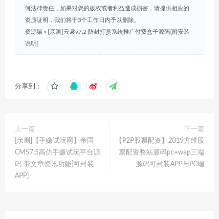
何法律责任，如果对您的版权或者利益造成损害，请提供相应的
资质证明，我们将于3个工作日内予以删除。
资源猫
»
[亲测]云裳v7.2 防封打赏系统推广付费盒子源码[附安装
说明]
分享到：
上一篇
下一篇
[亲测]【手赚试玩网】帝国
【P2P股票配资】2019方维股
CMS7.5高仿手赚试玩平台源
票配资整站源码pc+wap三端
码 带文章资讯功能[可封装
源码可封装APP与PC端
APP]