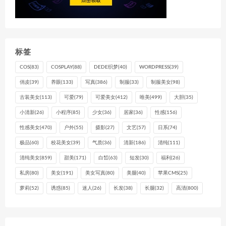
标签
COS
(83)
COSPLAY
(88)
DEDE织梦
(40)
WORDPRESS
(39)
俏皮
(39)
养眼
(133)
写真
(386)
制服
(33)
制服美女
(98)
古装美女
(113)
可爱
(79)
可爱美女
(412)
唯美
(499)
大胆
(35)
小清新
(26)
小程序
(85)
少女
(36)
居家
(36)
性感
(156)
性感美女
(470)
户外
(55)
摄影
(27)
文艺
(57)
日系
(74)
极品
(60)
校花美女
(39)
气质
(36)
清新
(186)
清纯
(111)
清纯美女
(859)
甜美
(171)
白皙
(63)
短发
(30)
福利
(26)
私房
(80)
美女
(191)
美女写真
(80)
美腿
(40)
苹果CMS
(25)
萝莉
(52)
诱惑
(85)
迷人
(26)
长发
(38)
长腿
(32)
高清
(800)