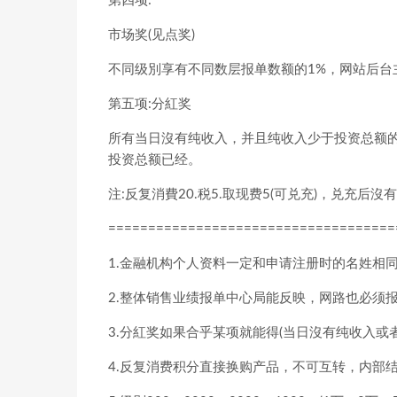
第四项:
市场奖(见点奖)
不同级別享有不同数层报单数额的1%，网站后台
第五项:分紅奖
所有当日沒有纯收入，并且纯收入少于投资总额的
投资总额已经。
注:反复消費20.税5.取现费5(可兑充)，兑充后沒
====================================
1.金融机构个人资料一定和申请注册时的名姓相
2.整体销售业绩报单中心局能反映，网路也必须报
3.分紅奖如果合乎某项就能得(当日沒有纯收入或
4.反复消费积分直接换购产品，不可互转，内部