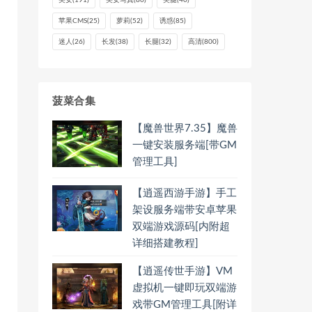
美女
(191)
美女写真
(80)
美腿
(40)
苹果CMS
(25)
萝莉
(52)
诱惑
(85)
迷人
(26)
长发
(38)
长腿
(32)
高清
(800)
菠菜合集
【魔兽世界7.35】魔兽
一键安装服务端[带GM
管理工具]
【逍遥西游手游】手工
架设服务端带安卓苹果
双端游戏源码[内附超
详细搭建教程]
【逍遥传世手游】VM
虚拟机一键即玩双端游
戏带GM管理工具[附详