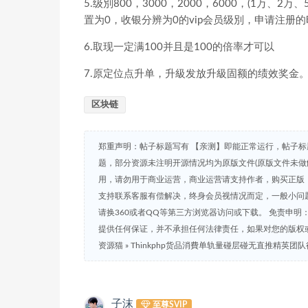
5.级別800，3000，2000，6000，(1万
置为0，收银分辨为0的vip会员级別，申请注册
6.取现一定满100并且是100的倍率才可以
7.原定位点升单，升級发放升級固额的绩效奖金
区块链
郑重声明：帖子标题写有 【亲测】即能正常运行，帖子标
题，部分资源未注明开源情况均为原版文件(原版文件未做
用，请勿用于商业运营，商业运营请支持作者，购买正版，
支持联系客服有偿解决，终身会员视情况而定，一般小问题免
请换360或者QQ等第三方浏览器访问或下载。 免责申
提供任何保证，并不承担任何法律责任，如果对您的版权
资源猫
»
Thinkphp货品消費单轨量碰层碰无直推精英团
子沫
至尊SVIP