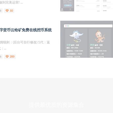
完美运营! ...
6
10
融业数字货币云给矿免费在线挖币系统
佣细则：(后台可自行修改) 1代：返
...
6
200
提供最优质的资源集合