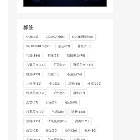
标签
COS
(83)
COSPLAY
(88)
DEDE织梦
(40)
WORDPRESS
(39)
俏皮
(39)
养眼
(133)
写真
(386)
制服
(33)
制服美女
(98)
古装美女
(113)
可爱
(79)
可爱美女
(412)
唯美
(499)
大胆
(35)
小清新
(26)
小程序
(85)
少女
(36)
居家
(36)
性感
(156)
性感美女
(470)
户外
(55)
摄影
(27)
文艺
(57)
日系
(74)
极品
(60)
校花美女
(39)
气质
(36)
清新
(186)
清纯
(111)
清纯美女
(859)
甜美
(171)
白皙
(63)
短发
(30)
福利
(26)
私房
(80)