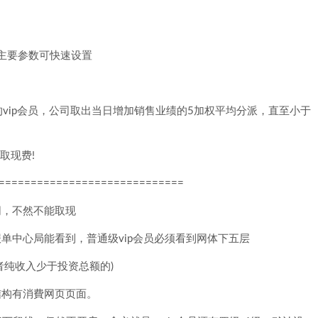
主要参数可快速设置
vip会员，公司取出当日增加销售业绩的5加权平均分派，直至小于
有取现费!
=============================
同，不然不能取现
单中心局能看到，普通级vip会员必须看到网体下五层
者纯收入少于投资总额的)
结构有消費网页页面。