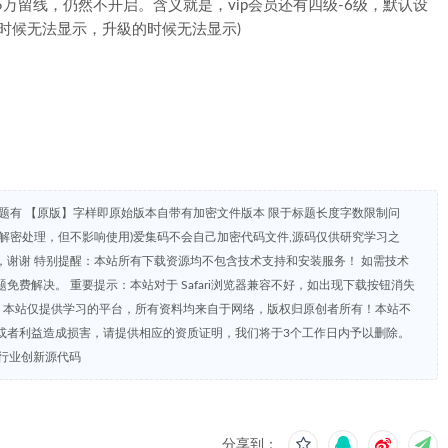
、2万、5万留线，仍然不开启。含义就是，vip会员还有四级-6级，默认设
的时候无法显示，升級的时候无法显示)
。
题有 【原版】字样即原始版本自带有加密文件版本 限于标题长度字数限制问
解密处理，但不影响使用)爱集码不会自己加密代码文件,源码仅供研究学习之
谢谢 特别提醒：本站所有下载资源均不包含技术支持和安装服务！ 如需技术
费解决。 重要提示：本站对于 Safari浏览器兼容不好，如出现下载按钮消失
明：本站仅提供学习的平台，所有资料均来自于网络，版权归原创者所有！本站不
或者利益造成损害，请提供相应的资质证明，我们将于3个工作日内予以删除。
队行业创新源代码
分享到：