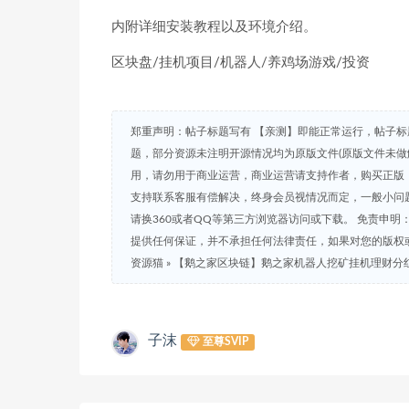
内附详细安装教程以及环境介绍。
区块盘/挂机项目/机器人/养鸡场游戏/投资
郑重声明：帖子标题写有 【亲测】即能正常运行，帖子标
题，部分资源未注明开源情况均为原版文件(原版文件未做
用，请勿用于商业运营，商业运营请支持作者，购买正版，
支持联系客服有偿解决，终身会员视情况而定，一般小问题免
请换360或者QQ等第三方浏览器访问或下载。 免责申
提供任何保证，并不承担任何法律责任，如果对您的版权
资源猫
»
【鹅之家区块链】鹅之家机器人挖矿挂机理财分红
子沫
至尊SVIP