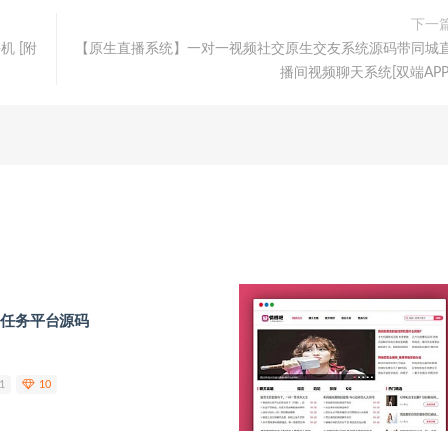
下一
机 [附
【原生直播系统】一对一视频社交原生交友系统源码带同城
播间视频聊天系统[双端APP
钱任务平台源码
1
10