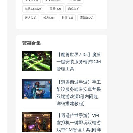
美女
(191)
美女写真
(80)
美腿
(40)
苹果CMS
(25)
萝莉
(52)
诱惑
(85)
迷人
(26)
长发
(38)
长腿
(32)
高清
(800)
菠菜合集
【魔兽世界7.35】魔兽
一键安装服务端[带GM
管理工具]
【逍遥西游手游】手工
架设服务端带安卓苹果
双端游戏源码[内附超
详细搭建教程]
【逍遥传世手游】VM
虚拟机一键即玩双端游
戏带GM管理工具[附详