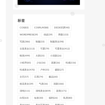
标签
COS
(83)
COSPLAY
(88)
DEDE织梦
(40)
WORDPRESS
(39)
俏皮
(39)
养眼
(133)
写真
(386)
制服
(33)
制服美女
(98)
古装美女
(113)
可爱
(79)
可爱美女
(412)
唯美
(499)
大胆
(35)
小清新
(26)
小程序
(85)
少女
(36)
居家
(36)
性感
(156)
性感美女
(470)
户外
(55)
摄影
(27)
文艺
(57)
日系
(74)
极品
(60)
校花美女
(39)
气质
(36)
清新
(186)
清纯
(111)
清纯美女
(859)
甜美
(171)
白皙
(63)
短发
(30)
福利
(26)
私房
(80)