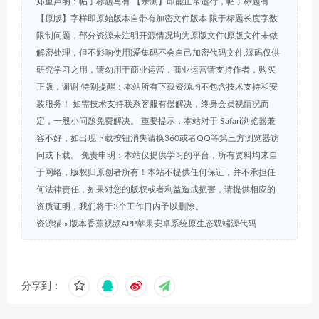
郑重声明：帖子标题写有 【亲测】即能正常运行，帖子标题有
【原版】字样即原始版本自带有加密文件版本 限于标题长度字数
限制问题，部分资源未注明开源情况均为原版文件(原版文件未做
解密处理，但不影响使用)爱集码不会自己加密代码文件,源码仅供
研究学习之用，请勿用于商业运营，商业运营请支持作者，购买
正版，谢谢 特别提醒：本站所有下载资源均不包含技术支持和安
装服务！ 如需技术支持联系客服有偿解决，终身会员视情况而
定，一般小问题免费解决。 重要提示：本站对于 Safari浏览器兼
容不好，如出现下载按钮消失请换360或者QQ等第三方浏览器访
问或下载。 免责申明：本站仅提供学习的平台，所有资料均来自
于网络，版权归原创者所有！本站不提供任何保证，并不承担任
何法律责任，如果对您的版权或者利益造成损害，请提供相应的
资质证明，我们将于3个工作日内予以删除。
资源猫
»
版本香蕉视频APP苹果安卓系统原生态双端源代码
分享到：