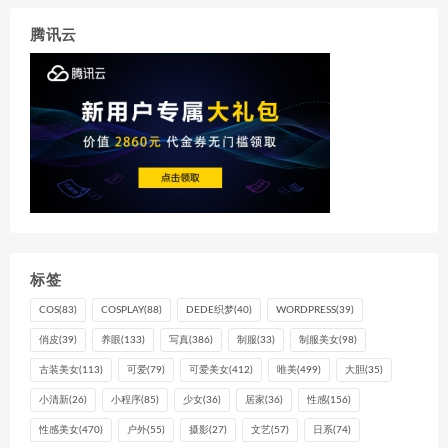
腾讯云
标签
COS
(83)
COSPLAY
(88)
DEDE织梦
(40)
WORDPRESS
(39)
俏皮
(39)
养眼
(133)
写真
(386)
制服
(33)
制服美女
(98)
古装美女
(113)
可爱
(79)
可爱美女
(412)
唯美
(499)
大胆
(35)
小清新
(26)
小程序
(85)
少女
(36)
居家
(36)
性感
(156)
性感美女
(470)
户外
(55)
摄影
(27)
文艺
(57)
日系
(74)