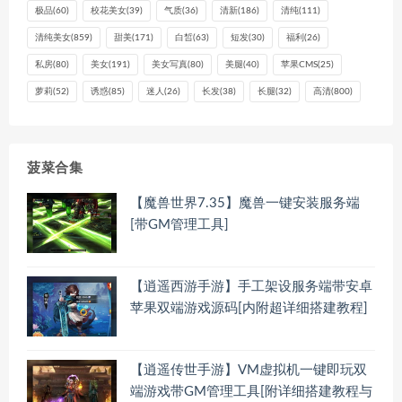
极品
(60)
校花美女
(39)
气质
(36)
清新
(186)
清纯
(111)
清纯美女
(859)
甜美
(171)
白皙
(63)
短发
(30)
福利
(26)
私房
(80)
美女
(191)
美女写真
(80)
美腿
(40)
苹果CMS
(25)
萝莉
(52)
诱惑
(85)
迷人
(26)
长发
(38)
长腿
(32)
高清
(800)
菠菜合集
【魔兽世界7.35】魔兽一键安装服务端
[带GM管理工具]
【逍遥西游手游】手工架设服务端带安卓
苹果双端游戏源码[内附超详细搭建教程]
【逍遥传世手游】VM虚拟机一键即玩双
端游戏带GM管理工具[附详细搭建教程与