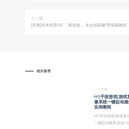
上一篇
[亲测]传奇世界H5 「商业端」 永会包搭建!带视频教程
相关推荐
子沫
H5手游游戏[游
像系统一键起动服
实例教程
H5手游游戏[游戏复
一键起动服务器端+GM