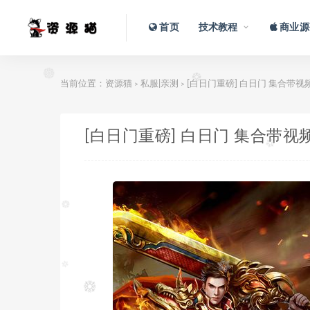
首页
技术教程
商业源
当前位置：
资源猫
私服|亲测
[白日门重磅] 白日门 集合带
>
>
[白日门重磅] 白日门 集合带