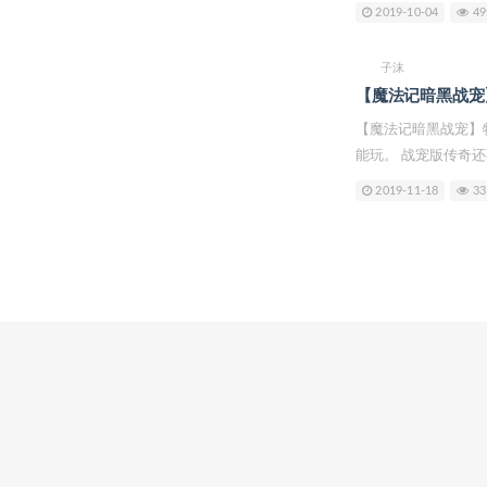
2019-10-04
49
子沫
【魔法记暗黑战宠
【魔法记暗黑战宠】
能玩。 战宠版传奇还不
2019-11-18
33