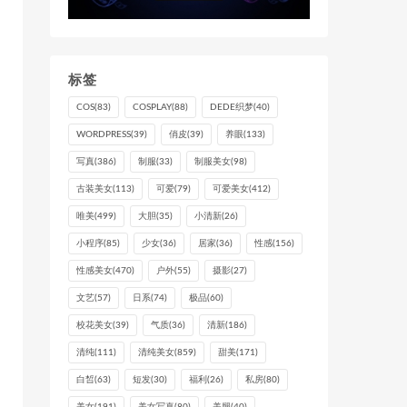
标签
COS
(83)
COSPLAY
(88)
DEDE织梦
(40)
WORDPRESS
(39)
俏皮
(39)
养眼
(133)
写真
(386)
制服
(33)
制服美女
(98)
古装美女
(113)
可爱
(79)
可爱美女
(412)
唯美
(499)
大胆
(35)
小清新
(26)
小程序
(85)
少女
(36)
居家
(36)
性感
(156)
性感美女
(470)
户外
(55)
摄影
(27)
文艺
(57)
日系
(74)
极品
(60)
校花美女
(39)
气质
(36)
清新
(186)
清纯
(111)
清纯美女
(859)
甜美
(171)
白皙
(63)
短发
(30)
福利
(26)
私房
(80)