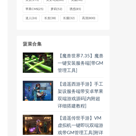
美女
(191)
美女写真
(80)
美腿
(40)
苹果CMS
(25)
萝莉
(52)
诱惑
(85)
迷人
(26)
长发
(38)
长腿
(32)
高清
(800)
菠菜合集
【魔兽世界7.35】魔兽
一键安装服务端[带GM
管理工具]
【逍遥西游手游】手工
架设服务端带安卓苹果
双端游戏源码[内附超
详细搭建教程]
【逍遥传世手游】VM
虚拟机一键即玩双端游
戏带GM管理工具[附详