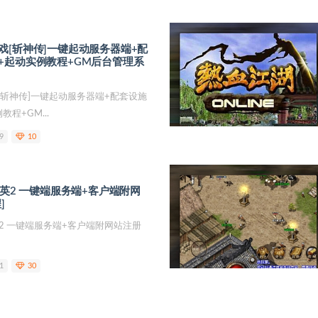
戏[斩神传]一键起动服务器端+配
+起动实例教程+GM后台管理系
[斩神传]一键起动服务器端+配套设施
程+GM...
9
10
精英2 一键端服务端+客户端附网
]
英2 一键端服务端+客户端附网站注册
1
30