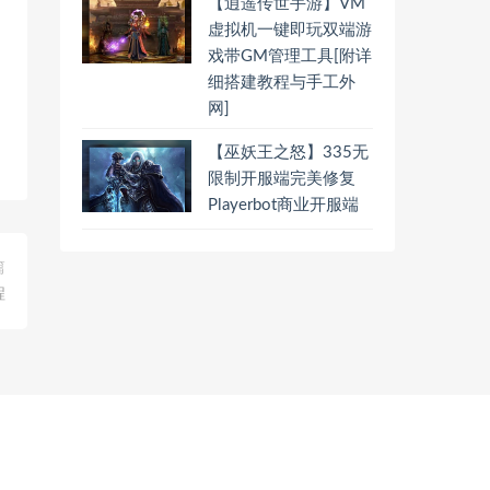
【逍遥传世手游】VM
虚拟机一键即玩双端游
戏带GM管理工具[附详
细搭建教程与手工外
网]
【巫妖王之怒】335无
限制开服端完美修复
Playerbot商业开服端
篇
程