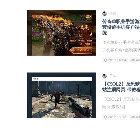
子沫
传奇单职业手游游
套设施手机客户端
统
传奇单职业手游游戏
手机客户端+起动实例教
2019-10-04
48
子沫
【CSOL2】反恐
站注册网页[带教程
【CSOL2】反恐精
网页[带教程]
2019-11-12
40