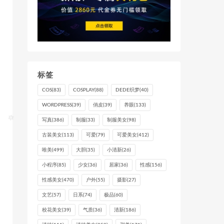
标签
COS
(83)
COSPLAY
(88)
DEDE织梦
(40)
WORDPRESS
(39)
俏皮
(39)
养眼
(133)
写真
(386)
制服
(33)
制服美女
(98)
古装美女
(113)
可爱
(79)
可爱美女
(412)
唯美
(499)
大胆
(35)
小清新
(26)
小程序
(85)
少女
(36)
居家
(36)
性感
(156)
性感美女
(470)
户外
(55)
摄影
(27)
文艺
(57)
日系
(74)
极品
(60)
校花美女
(39)
气质
(36)
清新
(186)