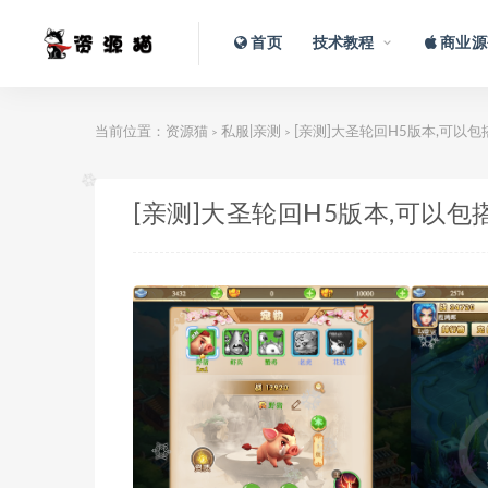
首页
技术教程
商业源
当前位置：
资源猫
私服|亲测
[亲测]大圣轮回H5版本,可以
>
>
[亲测]大圣轮回H5版本,可以