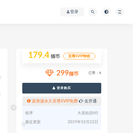
登录
179.4
至尊SVIP特权
猫币
299
已售：6
猫币
登录购买
该资源永久至尊SVIP免费
去开通
程序
大圣轮回H5
最近更新
2019年10月22日