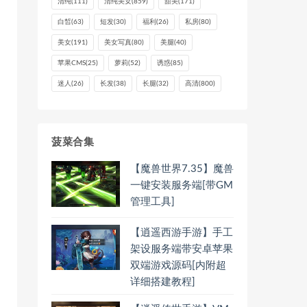
清纯
(111)
清纯美女
(859)
甜美
(171)
白皙
(63)
短发
(30)
福利
(26)
私房
(80)
美女
(191)
美女写真
(80)
美腿
(40)
苹果CMS
(25)
萝莉
(52)
诱惑
(85)
迷人
(26)
长发
(38)
长腿
(32)
高清
(800)
菠菜合集
【魔兽世界7.35】魔兽
一键安装服务端[带GM
管理工具]
【逍遥西游手游】手工
架设服务端带安卓苹果
双端游戏源码[内附超
详细搭建教程]