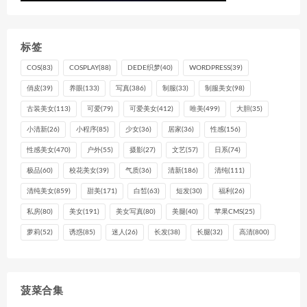
标签
COS
(83)
COSPLAY
(88)
DEDE织梦
(40)
WORDPRESS
(39)
俏皮
(39)
养眼
(133)
写真
(386)
制服
(33)
制服美女
(98)
古装美女
(113)
可爱
(79)
可爱美女
(412)
唯美
(499)
大胆
(35)
小清新
(26)
小程序
(85)
少女
(36)
居家
(36)
性感
(156)
性感美女
(470)
户外
(55)
摄影
(27)
文艺
(57)
日系
(74)
极品
(60)
校花美女
(39)
气质
(36)
清新
(186)
清纯
(111)
清纯美女
(859)
甜美
(171)
白皙
(63)
短发
(30)
福利
(26)
私房
(80)
美女
(191)
美女写真
(80)
美腿
(40)
苹果CMS
(25)
萝莉
(52)
诱惑
(85)
迷人
(26)
长发
(38)
长腿
(32)
高清
(800)
菠菜合集