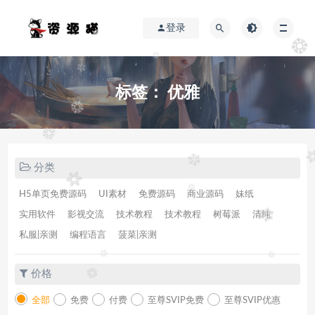
登录
标签：
优雅
分类
H5单页免费源码
UI素材
免费源码
商业源码
妹纸
实用软件
影视交流
技术教程
技术教程
树莓派
清纯
私服|亲测
编程语言
菠菜|亲测
价格
全部
免费
付费
至尊SVIP免费
至尊SVIP优惠