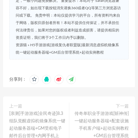
定，一般小问题免费解决。 重要提示：本站对于 Safari浏览器兼
容不好，如出现下载按钮消失请换360或者QQ等第三方浏览器访
问或下载。 免责申明：本站仅提供学习的平台，所有资料均来自
于网络，版权归原创者所有！本站不提供任何保证，并不承担任
何法律责任，如果对您的版权或者利益造成损害，请提供相应的
资质证明，我们将于3个工作日内予以删除。
资源猫
»
H5手游游戏[游戏复仇者联盟版]最新消息虚拟机镜像系
统一键起动服务器端+GM后台管理系统+起动实例教程
分享到：
上一篇
下一篇
[亲测]手游游戏[全民奇迹]8.3
传奇单职业手游游戏[斩神传]
组队觉醒虚拟机镜像系统一键
一键起动服务器端+配套设施
起动服务器端+GM受权电子
手机客户端+起动实例教程
邮件后台管理+内网手机上
+GM后台管理系统