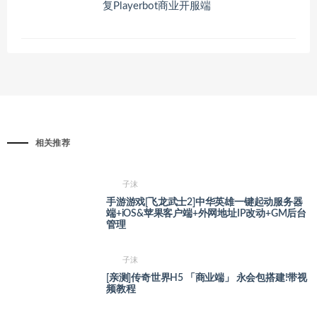
复Playerbot商业开服端
相关推荐
子沫
手游游戏[飞龙武士2]中华英雄一键起动服务器
端+iOS&苹果客户端+外网地址IP改动+GM后台
管理
子沫
[亲测]传奇世界H5 「商业端」 永会包搭建!带视
频教程