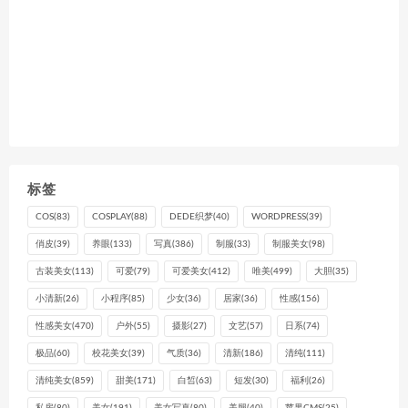
标签
COS
(83)
COSPLAY
(88)
DEDE织梦
(40)
WORDPRESS
(39)
俏皮
(39)
养眼
(133)
写真
(386)
制服
(33)
制服美女
(98)
古装美女
(113)
可爱
(79)
可爱美女
(412)
唯美
(499)
大胆
(35)
小清新
(26)
小程序
(85)
少女
(36)
居家
(36)
性感
(156)
性感美女
(470)
户外
(55)
摄影
(27)
文艺
(57)
日系
(74)
极品
(60)
校花美女
(39)
气质
(36)
清新
(186)
清纯
(111)
清纯美女
(859)
甜美
(171)
白皙
(63)
短发
(30)
福利
(26)
私房
(80)
美女
(191)
美女写真
(80)
美腿
(40)
苹果CMS
(25)