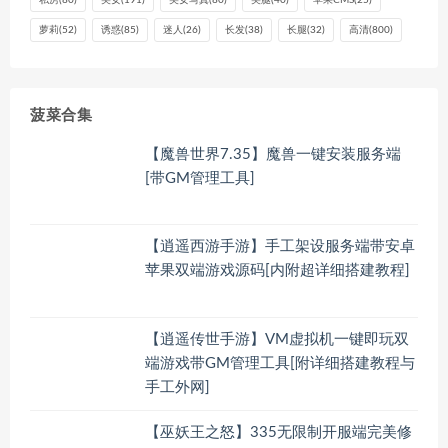
萝莉
(52)
诱惑
(85)
迷人
(26)
长发
(38)
长腿
(32)
高清
(800)
菠菜合集
【魔兽世界7.35】魔兽一键安装服务端
[带GM管理工具]
【逍遥西游手游】手工架设服务端带安卓
苹果双端游戏源码[内附超详细搭建教程]
【逍遥传世手游】VM虚拟机一键即玩双
端游戏带GM管理工具[附详细搭建教程与
手工外网]
【巫妖王之怒】335无限制开服端完美修