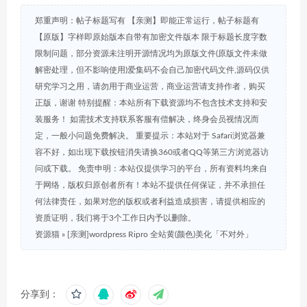
郑重声明：帖子标题写有 【亲测】即能正常运行，帖子标题有
【原版】字样即原始版本自带有加密文件版本 限于标题长度字数
限制问题，部分资源未注明开源情况均为原版文件(原版文件未做
解密处理，但不影响使用)爱集码不会自己加密代码文件,源码仅供
研究学习之用，请勿用于商业运营，商业运营请支持作者，购买
正版，谢谢 特别提醒：本站所有下载资源均不包含技术支持和安
装服务！ 如需技术支持联系客服有偿解决，终身会员视情况而
定，一般小问题免费解决。 重要提示：本站对于 Safari浏览器兼
容不好，如出现下载按钮消失请换360或者QQ等第三方浏览器访
问或下载。 免责申明：本站仅提供学习的平台，所有资料均来自
于网络，版权归原创者所有！本站不提供任何保证，并不承担任
何法律责任，如果对您的版权或者利益造成损害，请提供相应的
资质证明，我们将于3个工作日内予以删除。
资源猫
»
[亲测]wordpress Ripro 全站黄(颜色)美化「不对外」
分享到：