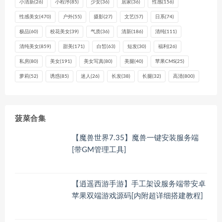
小清新
(26)
小程序
(85)
少女
(36)
居家
(36)
性感
(156)
性感美女
(470)
户外
(55)
摄影
(27)
文艺
(57)
日系
(74)
极品
(60)
校花美女
(39)
气质
(36)
清新
(186)
清纯
(111)
清纯美女
(859)
甜美
(171)
白皙
(63)
短发
(30)
福利
(26)
私房
(80)
美女
(191)
美女写真
(80)
美腿
(40)
苹果CMS
(25)
萝莉
(52)
诱惑
(85)
迷人
(26)
长发
(38)
长腿
(32)
高清
(800)
菠菜合集
【魔兽世界7.35】魔兽一键安装服务端
[带GM管理工具]
【逍遥西游手游】手工架设服务端带安卓
苹果双端游戏源码[内附超详细搭建教程]