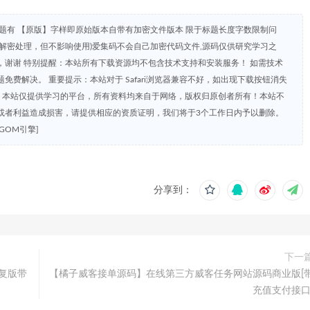
题有 【原版】字样即原始版本自带有加密文件版本 限于标题长度字数限制问
解密处理，但不影响使用)爱集码不会自己加密代码文件,源码仅供研究学习之
谢谢 特别提醒：本站所有下载资源均不包含技术支持和安装服务！ 如需技术
费解决。 重要提示：本站对于 Safari浏览器兼容不好，如出现下载按钮消失
明：本站仅提供学习的平台，所有资料均来自于网络，版权归原创者所有！本站不
或者利益造成损害，请提供相应的资质证明，我们将于3个工作日内予以删除。
OM引擎]
分享到：
下一
修复版带
【橘子威客接单源码】在线第三方威客任务网站源码商业版[
充值支付接口