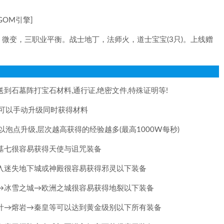
GOM引擎]
微变，三职业平衡。战士地丁，法师火，道士宝宝(3只)。上线赠
到石墓阵打宝石材料,通行证,绝密文件,特殊证明等!
也可以手动升级同时获得材料
泡点升级,层次越高获得的经验越多(最高1000W每秒)
墓七很容易获得天使与诅咒装备
入迷失地下城或神殿很容易获得邪灵以下装备
→冰雪之城→欧洲之城很容易获得地裂以下装备
叶→熔岩→秦皇等可以达到黄金级别以下所有装备