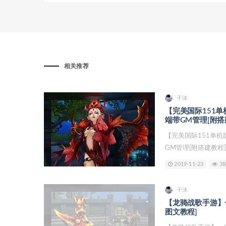
相关推荐
子沫
【完美国际151
端带GM管理[附搭
【完美国际151单
GM管理[附搭建教程] V
2019-11-23
38
子沫
【龙骑战歌手游】
图文教程]