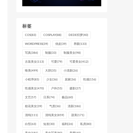
标签
COS
(83)
COSPLAY
(88)
DEDE织梦
(40)
WORDPRESS
(39)
俏皮
(39)
养眼
(133)
写真
(386)
制服
(33)
制服美女
(98)
古装美女
(113)
可爱
(79)
可爱美女
(412)
唯美
(499)
大胆
(35)
小清新
(26)
小程序
(85)
少女
(36)
居家
(36)
性感
(156)
性感美女
(470)
户外
(55)
摄影
(27)
文艺
(57)
日系
(74)
极品
(60)
校花美女
(39)
气质
(36)
清新
(186)
清纯
(111)
清纯美女
(859)
甜美
(171)
白皙
(63)
短发
(30)
福利
(26)
私房
(80)