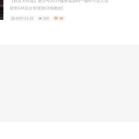
【精灵大作战】赛尔号2019服务端源码一键即可进入游
戏带GM后台管理[附详细教程]
2019-11-23
350
28