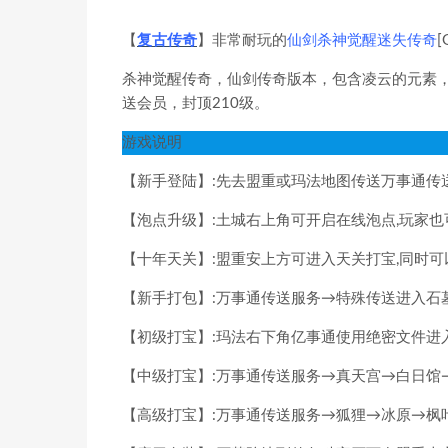
【
复古传奇
】非常耐玩的
仙剑杀神觉醒迷失传奇
[
杀神觉醒传奇，仙剑传奇版本，包含凌云的元素，
送会员，封顶210级。
游戏说明
【新手登陆】:先去盟重或玛法地图传送万事通传送
【泡点升级】:土城右上角可开启在线泡点,玩家
【十年天关】:盟重安上方可进入天关打宝,同时可以
【新手打包】:万事通传送服务→特殊传送进入石
【初级打宝】:玛法右下角亿事通使用绝密文件进
【中级打宝】:万事通传送服务→真天宫→白日馆
【高级打宝】:万事通传送服务→狐狸→冰原→枫