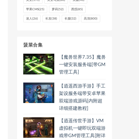
美女
(191)
美女写真
(80)
美腿
(40)
苹果CMS
(25)
萝莉
(52)
诱惑
(85)
迷人
(26)
长发
(38)
长腿
(32)
高清
(800)
菠菜合集
【魔兽世界7.35】魔兽
一键安装服务端[带GM
管理工具]
【逍遥西游手游】手工
架设服务端带安卓苹果
双端游戏源码[内附超
详细搭建教程]
【逍遥传世手游】VM
虚拟机一键即玩双端游
戏带GM管理工具[附详