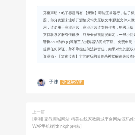
郑重声明：帖子标题写有 【亲测】即能正常运行，帖子标
题，部分资源未注明开源情况均为原版文件(原版文件未做
用，请勿用于商业运营，商业运营请支持作者，购买正版，
支持联系客服有偿解决，终身会员视情况而定，一般小问题免
请换360或者QQ等第三方浏览器访问或下载。 免责申
提供任何保证，并不承担任何法律责任，如果对您的版权
资源猫
»
【复古传奇】非常耐玩的仙剑杀神觉醒迷失传奇[G
子沫
至尊SVIP
上一篇
[亲测] 家教商城网站 精美在线家教商城平台网站源码
WAP手机端[thinkphp内核]