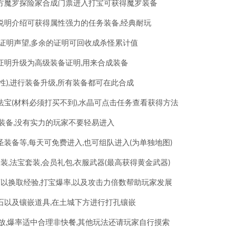
方魔罗探险家合成门票进入打宝可获得魔罗装备
说明介绍可获得属性强力的任务装备,经典耐玩
宝证明声望,多余的证明可回收成杀怪累计值
证明升级为高级装备证明,用来合成装备
性),进行装备升级,所有装备都可在此合成
宝(材料必须打买不到),水晶可点击任务查看获得方法
装备,没有实力的玩家不要轻易进入
装备等,每天可免费进入,也可组队进入(为单独地图)
装,法宝套装,会员礼包,衣服武器(最高获得黄金武器)
可以换取经验,打宝爆率,以及攻击力倍数帮助玩家发展
石以及镶嵌道具,在土城下方进行打孔镶嵌
放,爆率适中合理非快餐,其他玩法还请玩家自行摸索