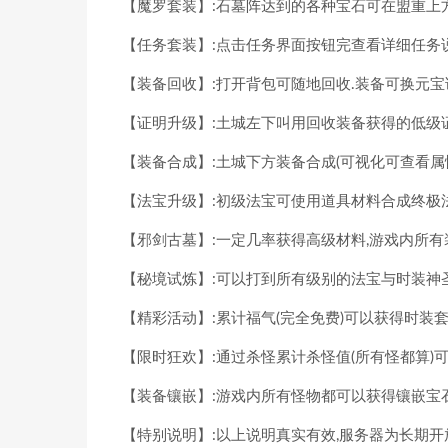
【魔罗套装】:石墓阵达到的各种宝石可在盟重上
【任务套装】:点击任务界面按钮完查看详细任务
【装备回收】:打开背包可随地回收.装备可换元
【证明升级】:土城左下叫用回收装备获得的低级
【装备合成】:土城下方装备合成(可视化可查看属
【法宝升级】:初级法宝可使用道具材料合成终极法
【邪剑古墓】:一定几率获得高级材料,游戏内所有
【秘境试炼】:可以打到所有级别的法宝与时装神圣
【精彩活动】:累计福气(完全免费)可以获得时装套
【限时狂欢】:通过杀怪累计杀怪值(所有怪都算)
【装备镶嵌】:游戏内所有怪物都可以获得镶嵌宝
【特别说明】:以上说明真实有效,服务器为长期开