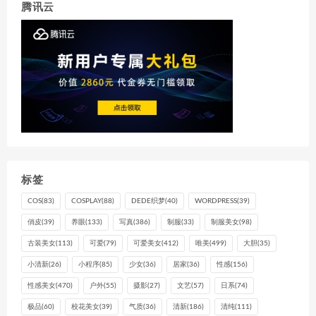
腾讯云
标签
COS
(83)
COSPLAY
(88)
DEDE织梦
(40)
WORDPRESS
(39)
俏皮
(39)
养眼
(133)
写真
(386)
制服
(33)
制服美女
(98)
古装美女
(113)
可爱
(79)
可爱美女
(412)
唯美
(499)
大胆
(35)
小清新
(26)
小程序
(85)
少女
(36)
居家
(36)
性感
(156)
性感美女
(470)
户外
(55)
摄影
(27)
文艺
(57)
日系
(74)
极品
(60)
校花美女
(39)
气质
(36)
清新
(186)
清纯
(111)