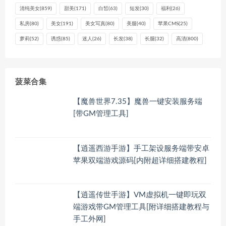
清纯美女
(859)
甜美
(171)
白皙
(63)
短发
(30)
福利
(26)
私房
(80)
美女
(191)
美女写真
(80)
美腿
(40)
苹果CMS
(25)
萝莉
(52)
诱惑
(85)
迷人
(26)
长发
(38)
长腿
(32)
高清
(800)
菠菜合集
【魔兽世界7.35】魔兽一键安装服务端
[带GM管理工具]
【逍遥西游手游】手工架设服务端带安卓
苹果双端游戏源码[内附超详细搭建教程]
【逍遥传世手游】VM虚拟机一键即玩双
端游戏带GM管理工具[附详细搭建教程与
手工外网]