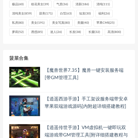
极品
(60)
校花美女
(39)
气质
(36)
清新
(186)
清纯
(111)
清纯美女
(859)
甜美
(171)
白皙
(63)
短发
(30)
福利
(26)
私房
(80)
美女
(191)
美女写真
(80)
美腿
(40)
苹果CMS
(25)
萝莉
(52)
诱惑
(85)
迷人
(26)
长发
(38)
长腿
(32)
高清
(800)
菠菜合集
【魔兽世界7.35】魔兽一键安装服务端
[带GM管理工具]
【逍遥西游手游】手工架设服务端带安卓
苹果双端游戏源码[内附超详细搭建教程]
【逍遥传世手游】VM虚拟机一键即玩双
端游戏带GM管理工具[附详细搭建教程与