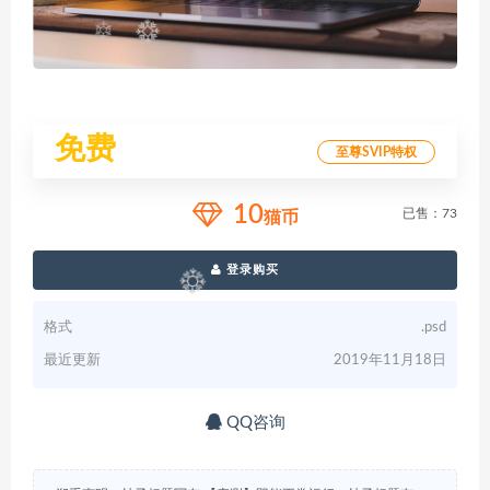
免费
至尊SVIP特权
10
已售：73
猫币
登录购买
格式
.psd
最近更新
2019年11月18日
QQ咨询