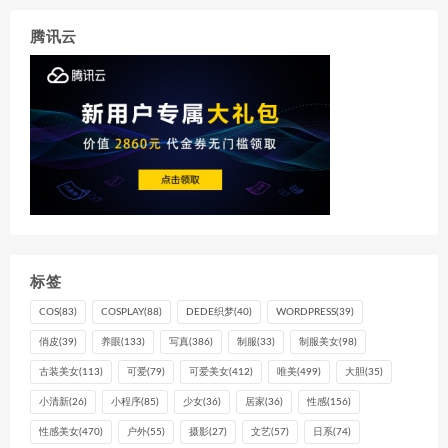
腾讯云
标签
COS
(83)
COSPLAY
(88)
DEDE织梦
(40)
WORDPRESS
(39)
俏皮
(39)
养眼
(133)
写真
(386)
制服
(33)
制服美女
(98)
古装美女
(113)
可爱
(79)
可爱美女
(412)
唯美
(499)
大胆
(35)
小清新
(26)
小程序
(85)
少女
(36)
居家
(36)
性感
(156)
性感美女
(470)
户外
(55)
摄影
(27)
文艺
(57)
日系
(74)