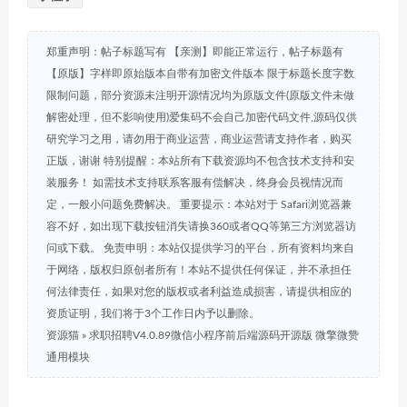
郑重声明：帖子标题写有 【亲测】即能正常运行，帖子标题有
【原版】字样即原始版本自带有加密文件版本 限于标题长度字数
限制问题，部分资源未注明开源情况均为原版文件(原版文件未做
解密处理，但不影响使用)爱集码不会自己加密代码文件,源码仅供
研究学习之用，请勿用于商业运营，商业运营请支持作者，购买
正版，谢谢 特别提醒：本站所有下载资源均不包含技术支持和安
装服务！ 如需技术支持联系客服有偿解决，终身会员视情况而
定，一般小问题免费解决。 重要提示：本站对于 Safari浏览器兼
容不好，如出现下载按钮消失请换360或者QQ等第三方浏览器访
问或下载。 免责申明：本站仅提供学习的平台，所有资料均来自
于网络，版权归原创者所有！本站不提供任何保证，并不承担任
何法律责任，如果对您的版权或者利益造成损害，请提供相应的
资质证明，我们将于3个工作日内予以删除。
资源猫
»
求职招聘V4.0.89微信小程序前后端源码开源版 微擎微赞
通用模块