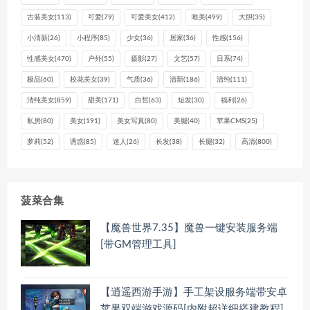
古装美女
(113)
可爱
(79)
可爱美女
(412)
唯美
(499)
大胆
(35)
小清新
(26)
小程序
(85)
少女
(36)
居家
(36)
性感
(156)
性感美女
(470)
户外
(55)
摄影
(27)
文艺
(57)
日系
(74)
极品
(60)
校花美女
(39)
气质
(36)
清新
(186)
清纯
(111)
清纯美女
(859)
甜美
(171)
白皙
(63)
短发
(30)
福利
(26)
私房
(80)
美女
(191)
美女写真
(80)
美腿
(40)
苹果CMS
(25)
萝莉
(52)
诱惑
(85)
迷人
(26)
长发
(38)
长腿
(32)
高清
(800)
菠菜合集
【魔兽世界7.35】魔兽一键安装服务端
[带GM管理工具]
【逍遥西游手游】手工架设服务端带安卓
苹果双端游戏源码[内附超详细搭建教程]