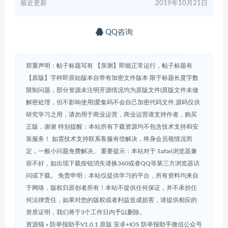
最近更新
2019年10月21日
QQ咨询
郑重声明：帖子标题写有 【亲测】即能正常运行，帖子标题有
【原版】字样即原始版本自带有加密文件版本 限于标题长度字数
限制问题，部分资源未注明开源情况均为原版文件(原版文件未做
解密处理，但不影响使用)爱集码不会自己加密代码文件,源码仅供
研究学习之用，请勿用于商业运营，商业运营请支持作者，购买
正版，谢谢 特别提醒：本站所有下载资源均不包含技术支持和安
装服务！ 如需技术支持联系客服有偿解决，终身会员视情况而
定，一般小问题免费解决。 重要提示：本站对于 Safari浏览器兼
容不好，如出现下载按钮消失请换360或者QQ等第三方浏览器访
问或下载。 免责申明：本站仅提供学习的平台，所有资料均来自
于网络，版权归原创者所有！本站不提供任何保证，并不承担任
何法律责任，如果对您的版权或者利益造成损害，请提供相应的
资质证明，我们将于3个工作日内予以删除。
资源猫
»
防举报助手V1.0.1 原版 安卓+IOS 防举报助手微信公众号