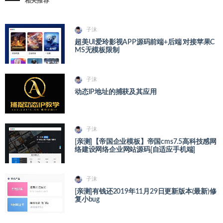
相关推荐
子沫
超美UI爱玲影视APP源码前端+后端 对接苹果C
MS无模板限制
子沫
动态IP地址的捕获及其应用
子沫
[亲测]【帝国企业模板】帝国cms7.5高科技感网
络建设网络企业网站源码[自适应手机端]
子沫
[亲测]有钱还2019年11月29日更新版本(最新)修
复小bug