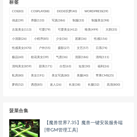
标签
COS
(83)
COSPLAY
(88)
DEDE织梦
(40)
WORDPRESS
(39)
俏皮
(39)
养眼
(133)
写真
(386)
制服
(33)
制服美女
(98)
古装美女
(113)
可爱
(79)
可爱美女
(412)
唯美
(499)
大胆
(35)
小清新
(26)
小程序
(85)
少女
(36)
居家
(36)
性感
(156)
性感美女
(470)
户外
(55)
摄影
(27)
文艺
(57)
日系
(74)
极品
(60)
校花美女
(39)
气质
(36)
清新
(186)
清纯
(111)
清纯美女
(859)
甜美
(171)
白皙
(63)
短发
(30)
福利
(26)
私房
(80)
美女
(191)
美女写真
(80)
美腿
(40)
苹果CMS
(25)
萝莉
(52)
诱惑
(85)
迷人
(26)
长发
(38)
长腿
(32)
高清
(800)
菠菜合集
【魔兽世界7.35】魔兽一键安装服务端
[带GM管理工具]