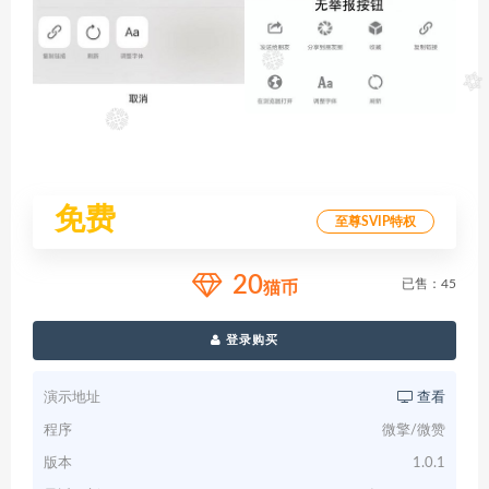
免费
至尊SVIP特权
20
已售：45
猫币
登录购买
演示地址
查看
程序
微擎/微赞
版本
1.0.1