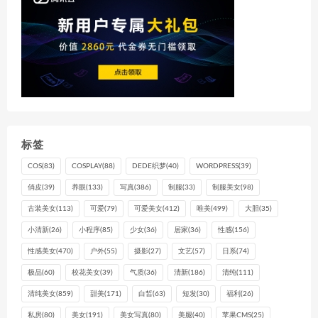
标签
COS
(83)
COSPLAY
(88)
DEDE织梦
(40)
WORDPRESS
(39)
俏皮
(39)
养眼
(133)
写真
(386)
制服
(33)
制服美女
(98)
古装美女
(113)
可爱
(79)
可爱美女
(412)
唯美
(499)
大胆
(35)
小清新
(26)
小程序
(85)
少女
(36)
居家
(36)
性感
(156)
性感美女
(470)
户外
(55)
摄影
(27)
文艺
(57)
日系
(74)
极品
(60)
校花美女
(39)
气质
(36)
清新
(186)
清纯
(111)
清纯美女
(859)
甜美
(171)
白皙
(63)
短发
(30)
福利
(26)
私房
(80)
美女
(191)
美女写真
(80)
美腿
(40)
苹果CMS
(25)