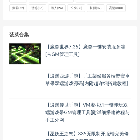
萝莉
(52)
诱惑
(85)
迷人
(26)
长发
(38)
长腿
(32)
高清
(800)
菠菜合集
【魔兽世界7.35】魔兽一键安装服务端
[带GM管理工具]
【逍遥西游手游】手工架设服务端带安卓
苹果双端游戏源码[内附超详细搭建教程]
【逍遥传世手游】VM虚拟机一键即玩双
端游戏带GM管理工具[附详细搭建教程与
手工外网]
【巫妖王之怒】335无限制开服端完美修