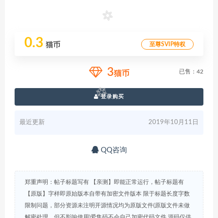
0.3
至尊SVIP特权
猫币
3
已售：42
猫币
登录购买
最近更新
2019年10月11日
QQ咨询
郑重声明：帖子标题写有 【亲测】即能正常运行，帖子标题有
【原版】字样即原始版本自带有加密文件版本 限于标题长度字数
限制问题，部分资源未注明开源情况均为原版文件(原版文件未做
解密处理，但不影响使用)爱集码不会自己加密代码文件,源码仅供