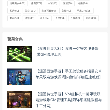
清纯美女
(859)
甜美
(171)
白皙
(63)
短发
(30)
福利
(26)
私房
(80)
美女
(191)
美女写真
(80)
美腿
(40)
苹果CMS
(25)
萝莉
(52)
诱惑
(85)
迷人
(26)
长发
(38)
长腿
(32)
高清
(800)
菠菜合集
【魔兽世界7.35】魔兽一键安装服务端
[带GM管理工具]
【逍遥西游手游】手工架设服务端带安卓
苹果双端游戏源码[内附超详细搭建教程]
【逍遥传世手游】VM虚拟机一键即玩双
端游戏带GM管理工具[附详细搭建教程与
手工外网]