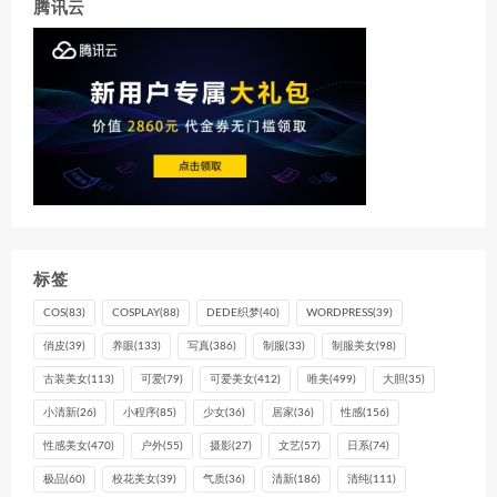
腾讯云
标签
COS
(83)
COSPLAY
(88)
DEDE织梦
(40)
WORDPRESS
(39)
俏皮
(39)
养眼
(133)
写真
(386)
制服
(33)
制服美女
(98)
古装美女
(113)
可爱
(79)
可爱美女
(412)
唯美
(499)
大胆
(35)
小清新
(26)
小程序
(85)
少女
(36)
居家
(36)
性感
(156)
性感美女
(470)
户外
(55)
摄影
(27)
文艺
(57)
日系
(74)
极品
(60)
校花美女
(39)
气质
(36)
清新
(186)
清纯
(111)