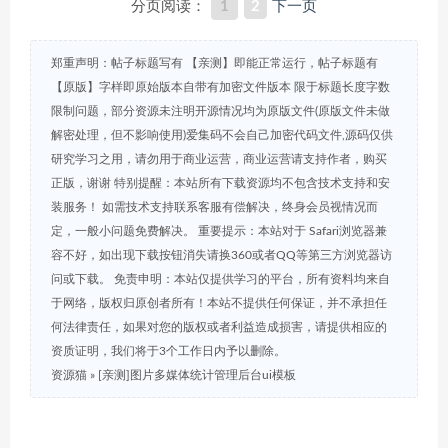
分页阅读：
1
2
下一页
郑重声明：帖子标题写有 【亲测】即能正常运行，帖子标题有
【原版】字样即原始版本自带有加密文件版本 限于标题长度字数
限制问题，部分资源未注明开源情况均为原版文件(原版文件未做
解密处理，但不影响使用)爱集码不会自己加密代码文件,源码仅供
研究学习之用，请勿用于商业运营，商业运营请支持作者，购买
正版，谢谢 特别提醒：本站所有下载资源均不包含技术支持和安
装服务！ 如需技术支持联系客服有偿解决，终身会员视情况而
定，一般小问题免费解决。 重要提示：本站对于 Safari浏览器兼
容不好，如出现下载按钮消失请换360或者QQ等第三方浏览器访
问或下载。 免责申明：本站仅提供学习的平台，所有资料均来自
于网络，版权归原创者所有！本站不提供任何保证，并不承担任
何法律责任，如果对您的版权或者利益造成损害，请提供相应的
资质证明，我们将于3个工作日内予以删除。
资源猫
»
[亲测]图片多媒体统计管理后台ui模板