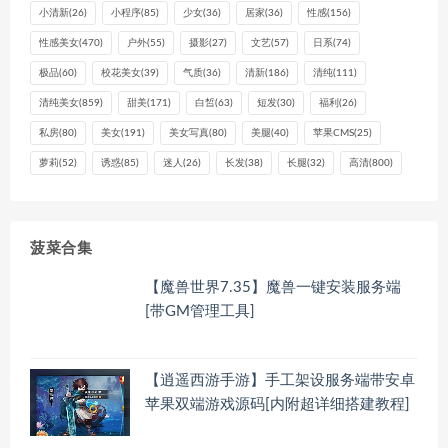
小清新
(26)
小程序
(85)
少女
(36)
居家
(36)
性感
(156)
性感美女
(470)
户外
(55)
摄影
(27)
文艺
(57)
日系
(74)
极品
(60)
校花美女
(39)
气质
(36)
清新
(186)
清纯
(111)
清纯美女
(859)
甜美
(171)
白皙
(63)
短发
(30)
福利
(26)
私房
(80)
美女
(191)
美女写真
(80)
美腿
(40)
苹果CMS
(25)
萝莉
(52)
诱惑
(85)
迷人
(26)
长发
(38)
长腿
(32)
高清
(800)
菠菜合集
【魔兽世界7.35】魔兽一键安装服务端
[带GM管理工具]
【逍遥西游手游】手工架设服务端带安卓
苹果双端游戏源码[内附超详细搭建教程]