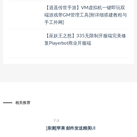
【逍遥传世手游】VM虚拟机一键即玩双
端游戏带GM管理工具[附详细搭建教程与
手工外网]
【巫妖王之怒】335无限制开服端完美修
复Playerbot商业开服端
相关推荐
子沫
[亲测]苹果 邮件发送精美UI