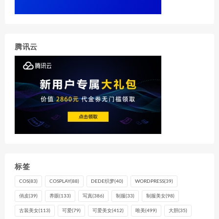
腾讯云
标签
COS
(83)
COSPLAY
(88)
DEDE织梦
(40)
WORDPRESS
(39)
俏皮
(39)
养眼
(133)
写真
(386)
制服
(33)
制服美女
(98)
古装美女
(113)
可爱
(79)
可爱美女
(412)
唯美
(499)
大胆
(35)