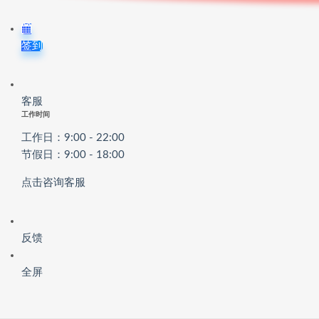
签到
客服
工作时间
工作日：9:00 - 22:00
节假日：9:00 - 18:00
点击咨询客服
反馈
全屏