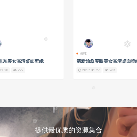
清纯
愈系美女高清桌面壁纸
清新治愈养眼美女高清桌面壁
01-20
279
2019-01-27
283
提供最优质的资源集合