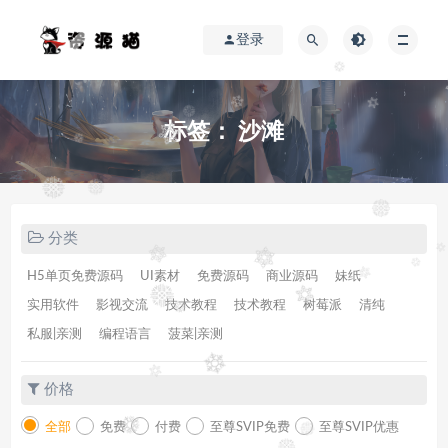
登录
标签：
沙滩
分类
H5单页免费源码
UI素材
免费源码
商业源码
妹纸
实用软件
影视交流
技术教程
技术教程
树莓派
清纯
私服|亲测
编程语言
菠菜|亲测
价格
全部
免费
付费
至尊SVIP免费
至尊SVIP优惠