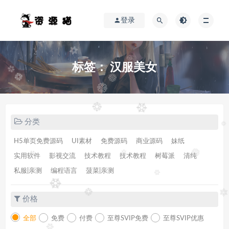
登录
标签：
汉服美女
分类
H5单页免费源码
UI素材
免费源码
商业源码
妹纸
实用软件
影视交流
技术教程
技术教程
树莓派
清纯
私服|亲测
编程语言
菠菜|亲测
价格
全部
免费
付费
至尊SVIP免费
至尊SVIP优惠