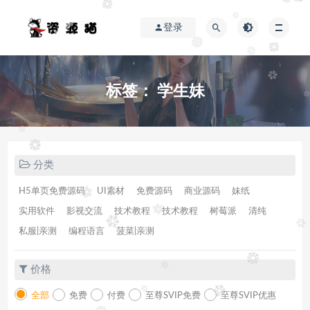
登录
标签：
学生妹
分类
H5单页免费源码
UI素材
免费源码
商业源码
妹纸
实用软件
影视交流
技术教程
技术教程
树莓派
清纯
私服|亲测
编程语言
菠菜|亲测
价格
全部
免费
付费
至尊SVIP免费
至尊SVIP优惠